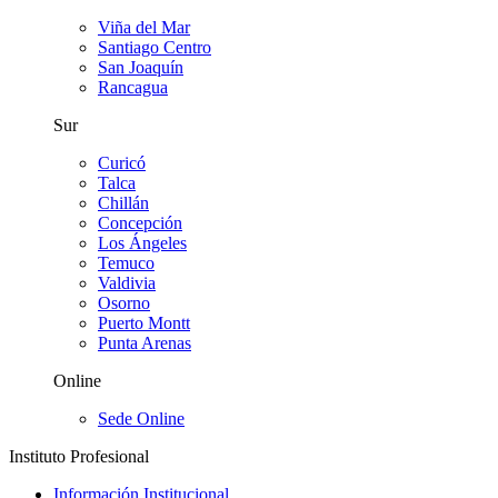
Viña del Mar
Santiago Centro
San Joaquín
Rancagua
Sur
Curicó
Talca
Chillán
Concepción
Los Ángeles
Temuco
Valdivia
Osorno
Puerto Montt
Punta Arenas
Online
Sede Online
Instituto Profesional
Información Institucional