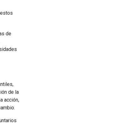
uestos
as de
,
esidades
ntiles,
ión de la
a acción,
cambio.
untarios