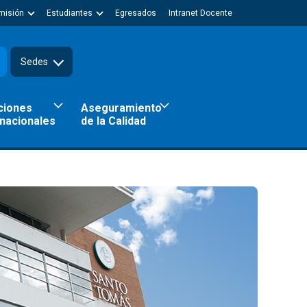
misión
Estudiantes
Egresados
Intranet Docente
Sedes
ciones
Aseguramiento
rnacionales
de la Calidad