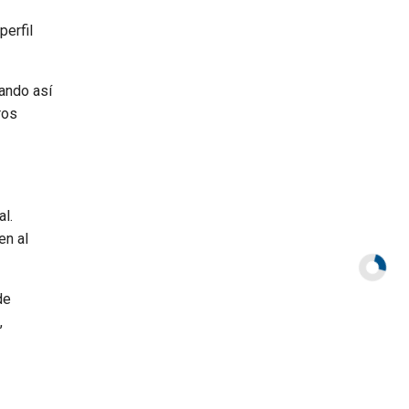
perfil
nando así
ros
l.
en al
de
,