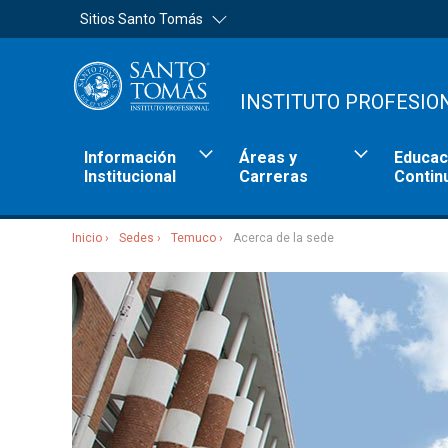
Sitios Santo Tomás
INSTITUTO PROFESIO
Información
Áreas y
Educac
Institucional
Carreras
Contin
Inicio
Sedes
Temuco
Acerca de la sede
Sitios Santo Tomás