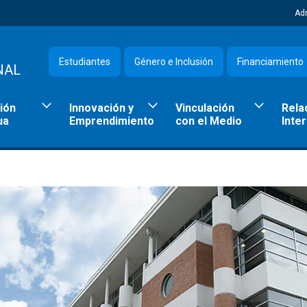
Ad
Estudiantes
Género e Inclusión
Financiamiento
NAL
ión
Innovación y
Vinculación
Rela
ua
Emprendimiento
con el Medio
Inte