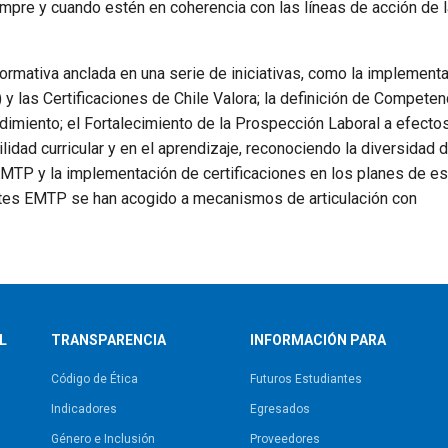
empre y cuando estén en coherencia con las líneas de acción de l
rmativa anclada en una serie de iniciativas, como la implementa
 las Certificaciones de Chile Valora; la definición de Competen
imiento; el Fortalecimiento de la Prospección Laboral a efecto
ilidad curricular y en el aprendizaje, reconociendo la diversidad 
a EMTP y la implementación de certificaciones en los planes de e
antes EMTP se han acogido a mecanismos de articulación con
L
TRANSPARENCIA
INFORMACIÓN PARA
Código de Ética
Futuros Estudiantes
Indicadores
Egresados
Género e Inclusión
Proveedores