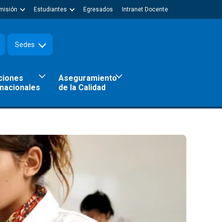
misión
Estudiantes
Egresados
Intranet Docente
Sedes
ciones
Aseguramiento
rnacionales
de la Calidad