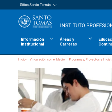
Sitios Santo Tomás
INSTITUTO PROFESIO
Información
Áreas y
Educac
Institucional
Carreras
Contin
Inicio
Vinculación con el Medio
Programas, Proyectos e Iniciat
Sitios Santo Tomás