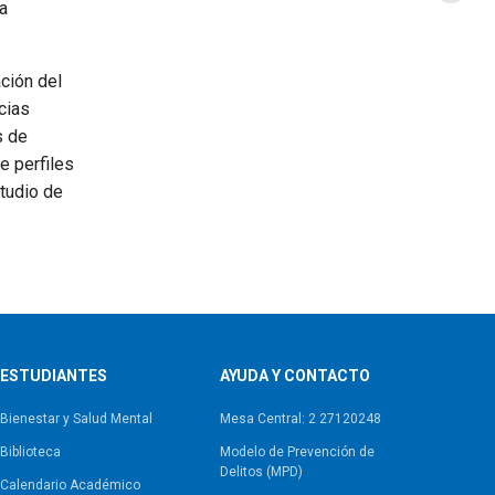
a
ción del
cias
s de
de perfiles
studio de
ESTUDIANTES
AYUDA Y CONTACTO
Bienestar y Salud Mental
Mesa Central: 2 27120248
Biblioteca
Modelo de Prevención de
Delitos (MPD)
Calendario Académico