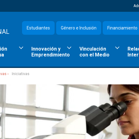
Ad
Estudiantes
Género e Inclusión
Financiamiento
NAL
ión
Innovación y
Vinculación
Rela
ua
Emprendimiento
con el Medio
Inte
ivas
Iniciativas