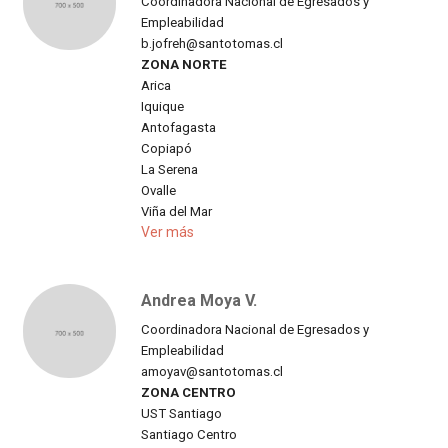
Coordinadora Nacional de Egresados y
Empleabilidad
b.jofreh@santotomas.cl
ZONA NORTE
Arica
Iquique
Antofagasta
Copiapó
La Serena
Ovalle
Viña del Mar
Ver más
Andrea Moya V.
Coordinadora Nacional de Egresados y
Empleabilidad
amoyav@santotomas.cl
ZONA CENTRO
UST Santiago
Santiago Centro