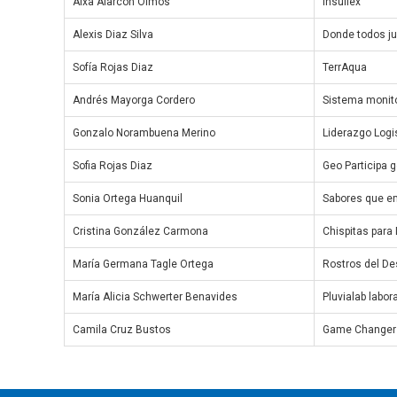
Aixa Alarcón Olmos
Insuflex
Alexis Diaz Silva
Donde todos j
Sofía Rojas Diaz
TerrAqua
Andrés Mayorga Cordero
Sistema monito
Gonzalo Norambuena Merino
Liderazgo Logis
Sofia Rojas Diaz
Geo Participa ge
Sonia Ortega Huanquil
Sabores que e
Cristina González Carmona
Chispitas para
María Germana Tagle Ortega
Rostros del De
María Alicia Schwerter Benavides
Pluvialab labor
Camila Cruz Bustos
Game Changer