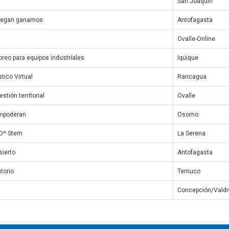
San Joaquín
uegan ganamos
Antofagasta
Ovalle-Online
reo para equipos industriales
Iquique
tico Virtual
Rancagua
stión territorial
Ovalle
mpoderan
Osorno
 Dº Stem
La Serena
sierto
Antofagasta
atorio
Temuco
Concepción/Valdi