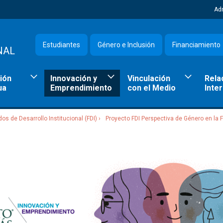
Ad
Estudiantes
Género e Inclusión
Financiamiento
NAL
ión
Innovación y
Vinculación
Rela
ua
Emprendimiento
con el Medio
Inte
os de Desarrollo Institucional (FDI)
Proyecto FDI Perspectiva de Género en la