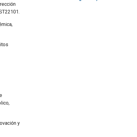
irección
IST22101.
émica,
itos
se
lico,
novación y