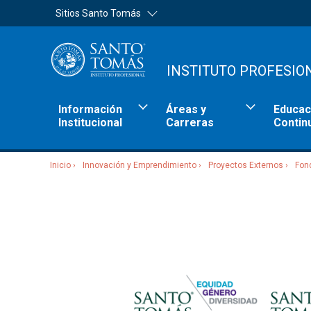
Sitios Santo Tomás
INSTITUTO PROFESIO
Información
Áreas y
Educac
Institucional
Carreras
Contin
Inicio
Innovación y Emprendimiento
Proyectos Externos
Fond
Sitios Santo Tomás