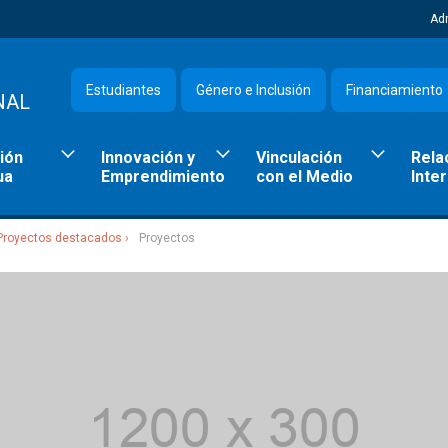
Ad
Estudiantes
Género e Inclusión
Financiamiento
NAL
ión
Innovación y
Vinculación
Rela
ua
Emprendimiento
con el Medio
Inte
Proyectos destacados
Proyectos