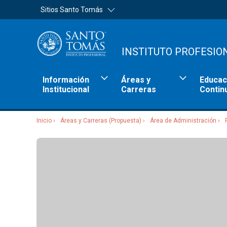
Sitios Santo Tomás
INSTITUTO PROFESIO
Información
Áreas y
Educac
Institucional
Carreras
Contin
Inicio
Áreas y Carreras (Propuesta)
Área de Administración
Sitios Santo Tomás