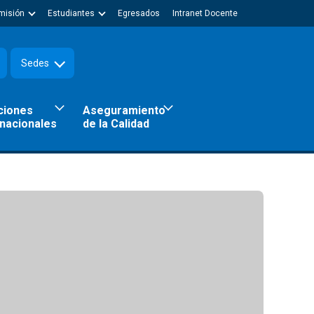
misión
Estudiantes
Egresados
Intranet Docente
Sedes
ciones
Aseguramiento
rnacionales
de la Calidad