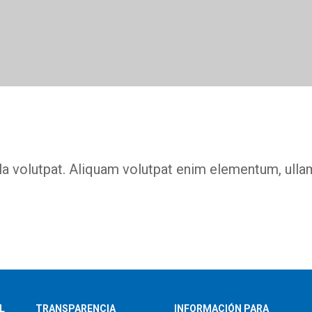
a volutpat. Aliquam volutpat enim elementum, ullam
L
TRANSPARENCIA
INFORMACIÓN PARA