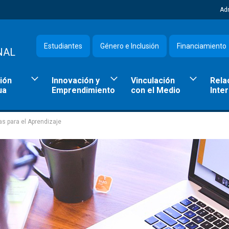
Ad
Estudiantes
Género e Inclusión
Financiamiento
NAL
ión
Innovación y
Vinculación
Rela
ua
Emprendimiento
con el Medio
Inte
as para el Aprendizaje