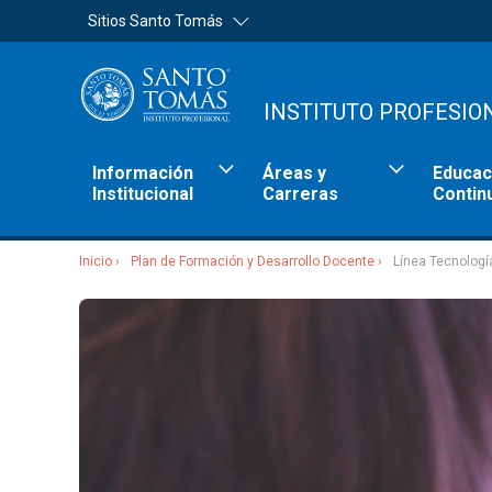
Sitios Santo Tomás
INSTITUTO PROFESIO
Información
Áreas y
Educac
Institucional
Carreras
Contin
Inicio
Plan de Formación y Desarrollo Docente
Línea Tecnologí
Sitios Santo Tomás