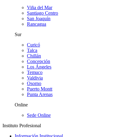
Viña del Mar
Santiago Centro
San Joaquín
Rancagua
Sur
Curicó
Talca
Chillán
Concepción
Los Ángeles
Temuco
Valdivia
Osorno
Puerto Montt
Punta Arenas
Online
Sede Online
Instituto Profesional
Información Institucional