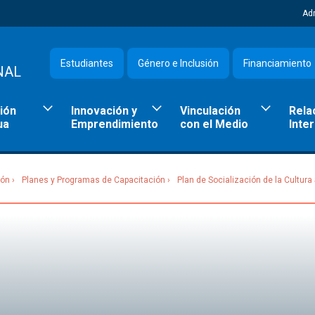
Ad
Estudiantes
Género e Inclusión
Financiamiento
NAL
ión
Innovación y
Vinculación
Rela
ua
Emprendimiento
con el Medio
Inte
ión
Planes y Programas de Capacitación
Plan de Socialización de la Cultur