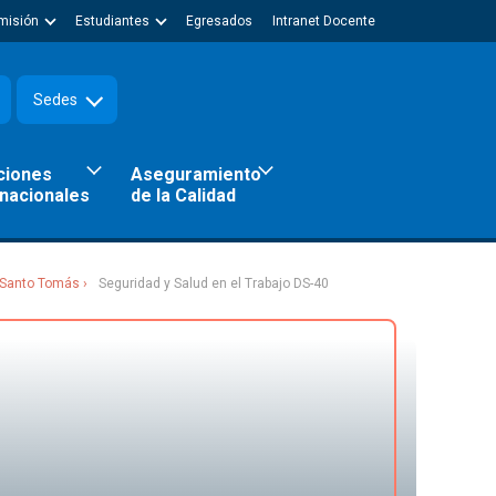
misión
Estudiantes
Egresados
Intranet Docente
Sedes
ciones
Aseguramiento
rnacionales
de la Calidad
a Santo Tomás
Seguridad y Salud en el Trabajo DS-40