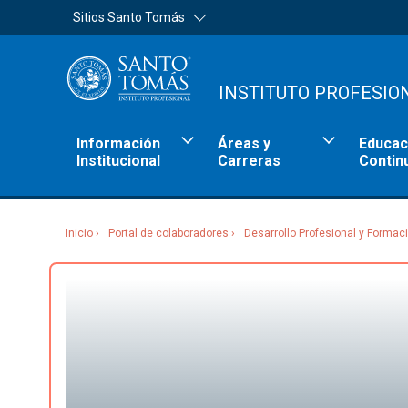
Sitios Santo Tomás
INSTITUTO PROFESIO
Información
Áreas y
Educac
Institucional
Carreras
Contin
Inicio
Portal de colaboradores
Desarrollo Profesional y Formac
Sitios Santo Tomás