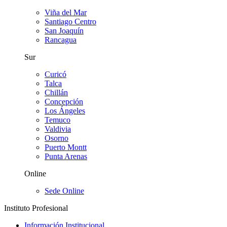
Viña del Mar
Santiago Centro
San Joaquín
Rancagua
Sur
Curicó
Talca
Chillán
Concepción
Los Ángeles
Temuco
Valdivia
Osorno
Puerto Montt
Punta Arenas
Online
Sede Online
Instituto Profesional
Información Institucional