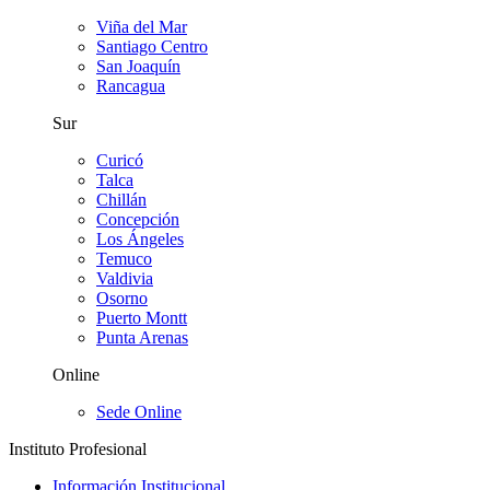
Viña del Mar
Santiago Centro
San Joaquín
Rancagua
Sur
Curicó
Talca
Chillán
Concepción
Los Ángeles
Temuco
Valdivia
Osorno
Puerto Montt
Punta Arenas
Online
Sede Online
Instituto Profesional
Información Institucional