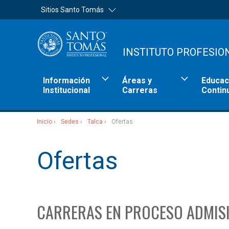
Sitios Santo Tomás
INSTITUTO PROFESIO
Información
Áreas y
Educac
Institucional
Carreras
Contin
Inicio
Sedes
Talca
Ofertas
Sitios Santo Tomás
Ofertas
CARRERAS EN PROCESO ADMIS