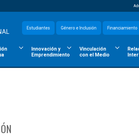
Ad
Estudiantes
Género e Inclusión
Financiamiento
NAL
ión
Innovación y
Vinculación
Rela
ua
Emprendimiento
con el Medio
Inte
IÓN