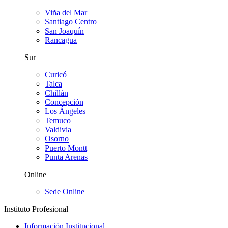
Viña del Mar
Santiago Centro
San Joaquín
Rancagua
Sur
Curicó
Talca
Chillán
Concepción
Los Ángeles
Temuco
Valdivia
Osorno
Puerto Montt
Punta Arenas
Online
Sede Online
Instituto Profesional
Información Institucional