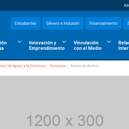
Ad
Estudiantes
Género e Inclusión
Financiamiento
ión
Innovación y
Vinculación
Rela
ua
Emprendimiento
con el Medio
Inte
rsos de Apoyo a la Docencia
Recursos
Recursos de A+S