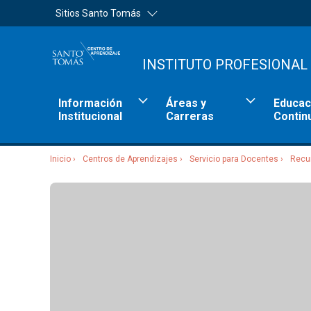
Sitios Santo Tomás
INSTITUTO PROFESIONAL
Información
Áreas y
Educac
Institucional
Carreras
Contin
Inicio
Centros de Aprendizajes
Servicio para Docentes
Recu
Sitios Santo Tomás