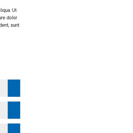
liqua. Ut
ure dolor
dent, sunt