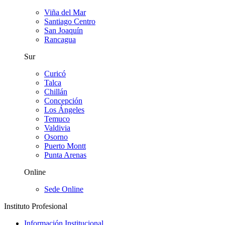
Viña del Mar
Santiago Centro
San Joaquín
Rancagua
Sur
Curicó
Talca
Chillán
Concepción
Los Ángeles
Temuco
Valdivia
Osorno
Puerto Montt
Punta Arenas
Online
Sede Online
Instituto Profesional
Información Institucional