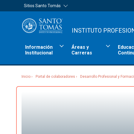
Sitios Santo Tomás
INSTITUTO PROFESIO
Información
Áreas y
Educac
Institucional
Carreras
Contin
Inicio
Portal de colaboradores
Desarrollo Profesional y Formac
Sitios Santo Tomás