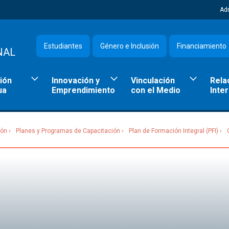
Ad
Estudiantes
Género e Inclusión
Financiamiento
NAL
ión
Innovación y
Vinculación
Rela
ua
Emprendimiento
con el Medio
Inte
ión
Planes y Programas de Capacitación
Plan de Formación Integral (PFI)