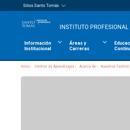
Sitios Santo Tomás
INSTITUTO PROFESIONAL
Información
Áreas y
Educac
Institucional
Carreras
Contin
Inicio
Centros de Aprendizajes
Acerca de
Nuestros Centros
Sitios Santo Tomás