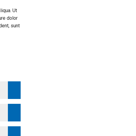
liqua. Ut
ure dolor
dent, sunt