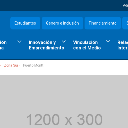
Ad
Estudiantes
Género e Inclusión
Financiamiento
ión
Innovación y
Vinculación
Rela
ua
Emprendimiento
con el Medio
Inte
Zona Sur
Puerto Montt