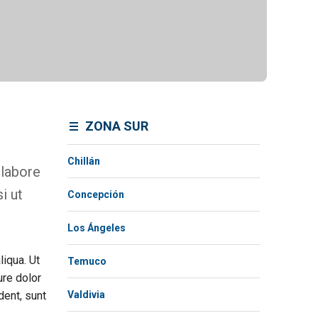
ZONA SUR
Chillán
 labore
i ut
Concepción
Los Ángeles
liqua. Ut
Temuco
ure dolor
dent, sunt
Valdivia